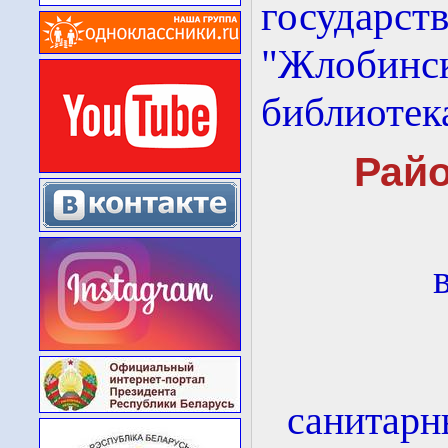
государс
"Жлобин
библиотек
Райо
санитарн